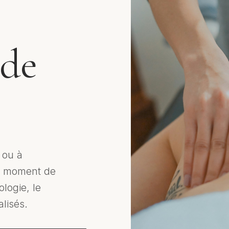
 de
 ou à
n moment de
ologie, le
lisés.