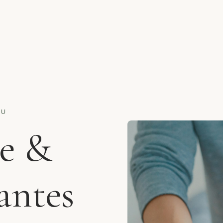
SU
ie &
antes